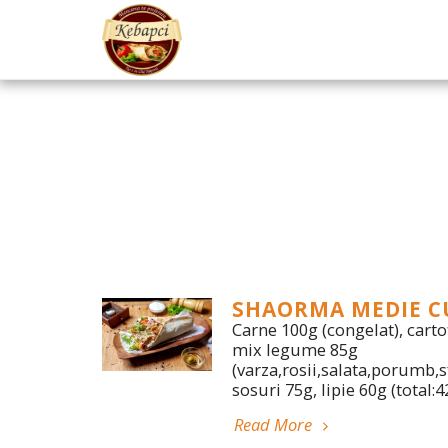
SHAORMA MEDIE CU
Carne 100g (congelat), cartof
mix legume 85g
(varza,rosii,salata,porumb,sf
sosuri 75g, lipie 60g (total:
Read More