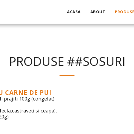
ACASA
ABOUT
PRODUS
PRODUSE ##SOSURI
 CARNE DE PUI
i prajiti 100g (congelat),
ecla,castraveti si ceapa),
420g)