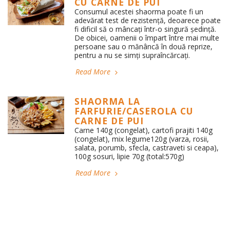
CU CARNE DE PUI
Consumul acestei shaorma poate fi un
adevărat test de rezistență, deoarece poate
fi dificil să o mâncați într-o singură ședință.
De obicei, oamenii o împart între mai multe
persoane sau o mănâncă în două reprize,
pentru a nu se simți supraîncărcați.
Read More
SHAORMA LA
FARFURIE/CASEROLA CU
CARNE DE PUI
Carne 140g (congelat), cartofi prajiti 140g
(congelat), mix legume120g (varza, rosii,
salata, porumb, sfecla, castraveti si ceapa),
100g sosuri, lipie 70g (total:570g)
Read More