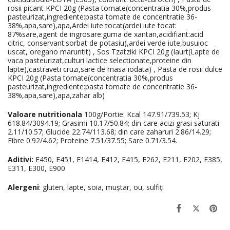
rosii picant KPCI 20g (Pasta tomate(concentratia 30%,produs
pasteurizat,ingrediente:pasta tomate de concentratie 36-
38%,apa,sare),apa,Ardei iute tocat(ardei iute tocat:
87%sare,agent de ingrosare:guma de xantan,acidifiant:acid
citric, conservant:sorbat de potasiu),ardei verde iute,busuioc
uscat, oregano maruntit) , Sos Tzatziki KPCI 20g (Iaurt(Lapte de
vaca pasteurizat,culturi lactice selectionate,proteine din
lapte),castraveti cruzi,sare de masa iodata) , Pasta de rosii dulce
KPCI 20g (Pasta tomate(concentratia 30%,produs
pasteurizat,ingrediente:pasta tomate de concentratie 36-
38%,apa,sare),apa,zahar alb)
Valoare nutritionala
100g/Portie: Kcal 147.91/739.53; Kj
618.84/3094.19; Grasimi 10.17/50.84; din care acizi grasi saturati
2.11/10.57; Glucide 22.74/113.68; din care zaharuri 2.86/14.29;
Fibre 0.92/4.62; Proteine 7.51/37.55; Sare 0.71/3.54.
Aditivi:
E450, E451, E1414, E412, E415, E262, E211, E202, E385,
E311, E300, E900
Alergeni
: gluten, lapte, soia, muștar, ou, sulfiți