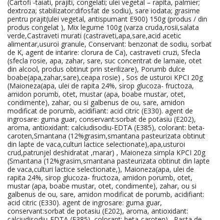
(Cartofi -taiati, prajiti, congelati; ulei vegetal – rapita, palmier;
dextroza; stabilizator:difosfat de sodiu), sare iodata; grasime
pentru prajit(ulei vegetal, antispumant E900) 150g (produs / din
produs congelat ), Mix legume 100g (varza cruda,rosii,salata
verde,Castraveti murati (castraveti,apa,sare,acid acetic
alimentar,usuroi granule, Conservant: benzonat de sodiu, sorbat
de K, agent de intarire: clorura de Ca), castraveti cruzi, Sfecla
(sfecla rosie, apa, zahar, sare, suc concentrat de lamaie, otet
din alcool, produs obtinut prin sterilizare), Porumb dulce
boabe(apa,zahar,sare),ceapa rosie) , Sos de usturoi KPCI 20g
(Maioneza(apa, ulei de rapita 24%, sirop glucoza- fructoza,
amidon porumb, otet, mustar (apa, boabe mustar, otet,
condimente), zahar, ou si galbenus de ou, sare, amidon
modificat de porumb, acidifiant: acid citric (E330). agent de
ingrosare: guma guar, conservant:sorbat de potasiu (E202),
aroma, antioxidant: calciudisodiu-EDTA (E385), colorant: beta-
caroten,Smantana (12%grasim,smantana pasteurizata obtinut
din lapte de vaca,culturi lactice selectionate),apa,usturoi
crud,patrunjel deshidratat ,marar) , Maioneza simpla KPCI 20g
(Smantana (12%grasim,smantana pasteurizata obtinut din lapte
de vaca,culturi lactice selectionate,), Maioneza(apa, ulei de
rapita 24%, sirop glucoza- fructoza, amidon porumb, otet,
mustar (apa, boabe mustar, otet, condimente), zahar, ou si
galbenus de ou, sare, amidon modificat de porumb, acidifiant:
acid citric (E330). agent de ingrosare: guma guar,
conservant:sorbat de potasiu (E202), aroma, antioxidant:
calciudisodiu-EDTA (E385), colorant: beta-caroten) , Pasta de