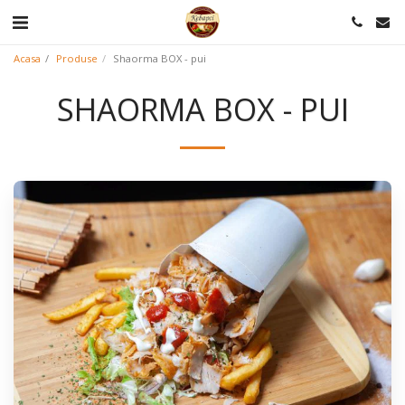
Acasa
Produse
Shaorma BOX - pui
SHAORMA BOX - PUI