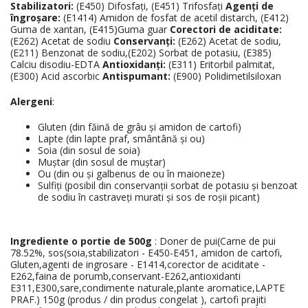
Stabilizatori:
(E450) Difosfați, (E451) Trifosfați
Agenți de
îngroșare:
(E1414) Amidon de fosfat de acetil distarch, (E412)
Guma de xantan, (E415)Guma guar
Corectori de aciditate:
(E262) Acetat de sodiu
Conservanți:
(E262) Acetat de sodiu,
(E211) Benzonat de sodiu,(E202) Sorbat de potasiu, (E385)
Calciu disodiu-EDTA
Antioxidanți:
(E311) Eritorbil palmitat,
(E300) Acid ascorbic
Antispumant:
(E900) Polidimetilsiloxan
Alergeni
:
Gluten (din făină de grâu și amidon de cartofi)
Lapte (din lapte praf, smântână și ou)
Soia (din sosul de soia)
Muștar (din sosul de muștar)
Ou (din ou și galbenus de ou în maioneze)
Sulfiți (posibil din conservanții sorbat de potasiu și benzoat
de sodiu în castraveți murati și sos de roșii picant)
Ingrediente o portie de 500g
: Doner de pui(Carne de pui
78.52%, sos(soia,stabilizatori - E450-E451, amidon de cartofi,
Gluten,agenti de ingrosare - E1414,corector de aciditate -
E262,faina de porumb,conservant-E262,antioxidanti
E311,E300,sare,condimente naturale,plante aromatice,LAPTE
PRAF.) 150g (produs / din produs congelat ), cartofi prajiti