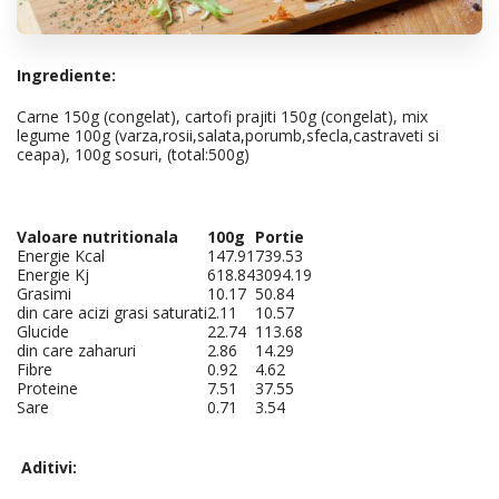
Ingrediente:
Carne 150g (congelat), cartofi prajiti 150g (congelat), mix
legume 100g (varza,rosii,salata,porumb,sfecla,castraveti si
ceapa), 100g sosuri, (total:500g)
Valoare nutritionala
100g
Portie
Energie Kcal
147.91
739.53
Energie Kj
618.84
3094.19
Grasimi
10.17
50.84
din care acizi grasi saturati
2.11
10.57
Glucide
22.74
113.68
din care zaharuri
2.86
14.29
Fibre
0.92
4.62
Proteine
7.51
37.55
Sare
0.71
3.54
Aditivi: