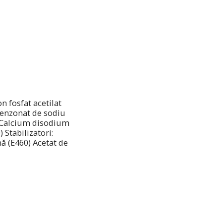
 fosfat acetilat
Benzonat de sodiu
), Calcium disodium
 Stabilizatori:
nă (E460) Acetat de