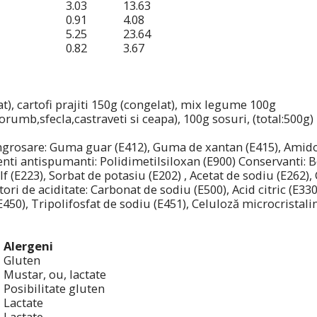
3.03
13.63
0.91
4.08
5.25
23.64
0.82
3.67
t), cartofi prajiti 150g (congelat), mix legume 100g
porumb,sfecla,castraveti si ceapa), 100g sosuri, (total:500g)
ngrosare: Guma guar (E412), Guma de xantan (E415), Amidon
enti antispumanti: Polidimetilsiloxan (E900) Conservanti: 
lf (E223), Sorbat de potasiu (E202) , Acetat de sodiu (E262
ri de aciditate: Carbonat de sodiu (E500), Acid citric (E330)
E450), Tripolifosfat de sodiu (E451), Celuloză microcristali
Alergeni
Gluten
Mustar, ou, lactate
Posibilitate gluten
Lactate
Lactate