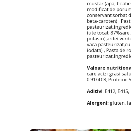
mustar (apa, boabe 
modificat de porumb
conservant:sorbat d
beta-caroten) , Pas
pasteurizat,ingredi
iute tocat: 87%sare
potasiu),ardei verd
vaca pasteurizat,cul
iodata) , Pasta de 
pasteurizat,ingredi
Valoare nutrition
care acizi grasi sat
0.91/4.08; Proteine 5
Aditiv
i
: E412, E415,
Alergeni:
gluten, la