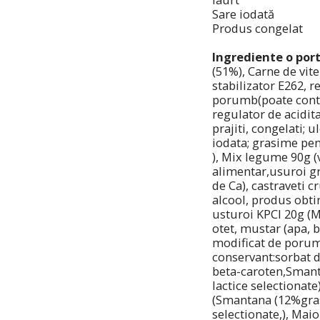
Sare iodată
Produs congelat
Ingrediente o port
(51%), Carne de vit
stabilizator E262, 
porumb(poate contin
regulator de acidita
prajiti, congelati; u
iodata; grasime pen
), Mix legume 90g (v
alimentar,usuroi gr
de Ca), castraveti c
alcool, produs obti
usturoi KPCI 20g (M
otet, mustar (apa, 
modificat de porumb
conservant:sorbat d
beta-caroten,Smant
lactice selectionat
(Smantana (12%grasi
selectionate,), Mai