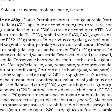
-
Soia, ou, crustacee, moluste, peste, lactate
ie de 450g
: Döner Premiurn - produs congelat rapid (carn
el feliata (45%), apa, mix de condimente,(dextroza, sare, c
regulator de acidlitate E500, extracte de condimenteTELINA)
e urme de GLUTEN), stabilizatori: E450, E451, agenti de 
te: E262 130g (produs / din produs congelat ), cartofi prajiti 
lei vegetal – rapita, palmier; dextroza; stabilizator:difosfat
tru prajit(ulei vegetal, antispumant E900) 130g (produs /
arza cruda,rosii,salata verde,Castraveti murati (castraveti
anule, Conservant: benzonat de sodiu, sorbat de K, agent d
ruzi, Sfecla (sfecla rosie, apa, zahar, sare, suc concentrat d
nut prin sterilizare), Porumb dulce boabe(apa,zahar,sare),c
aioneza(apa, ulei de rapita 24%, sirop glucoza- fructoza
boabe mustar, otet, condimente), zahar, ou si galbenus de
, acidifiant: acid citric (E330). agent de ingrosare: guma g
e potasiu (E202), aroma, antioxidant: calciudisodiu-EDTA (
ana (12%grasim,smantana pasteurizata obtinut din lapte d
e),apa,usturoi crud,patrunjel deshidratat ,marar) , Maione
m,smantana pasteurizata obtinut din lapte de vaca,cultur
oneza(apa, ulei de rapita 24%, sirop glucoza- fructoza, am