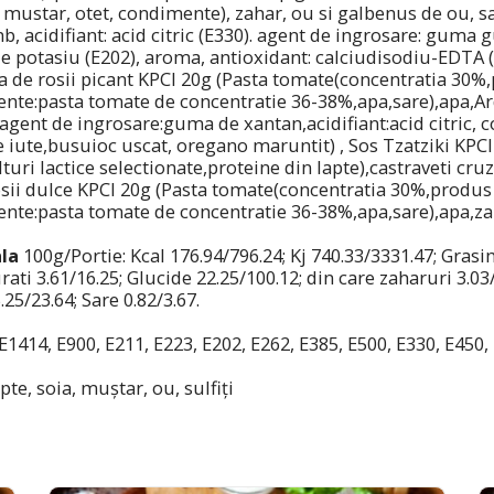
mustar, otet, condimente), zahar, ou si galbenus de ou, 
, acidifiant: acid citric (E330). agent de ingrosare: guma g
e potasiu (E202), aroma, antioxidant: calciudisodiu-EDTA (
ta de rosii picant KPCI 20g (Pasta tomate(concentratia 30%
ente:pasta tomate de concentratie 36-38%,apa,sare),apa,Ard
,agent de ingrosare:guma de xantan,acidifiant:acid citric, 
e iute,busuioc uscat, oregano maruntit) , Sos Tzatziki KPCI
turi lactice selectionate,proteine din lapte),castraveti cru
rosii dulce KPCI 20g (Pasta tomate(concentratia 30%,produs
ente:pasta tomate de concentratie 36-38%,apa,sare),apa,za
ala
100g/Portie: Kcal 176.94/796.24; Kj 740.33/3331.47; Grasim
urati 3.61/16.25; Glucide 22.25/100.12; din care zaharuri 3.03
.25/23.64; Sare 0.82/3.67.
 E1414, E900, E211, E223, E202, E262, E385, E500, E330, E450
pte, soia, muștar, ou, sulfiți