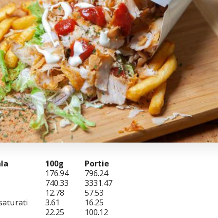
ala
100g
Portie
176.94
796.24
740.33
3331.47
12.78
57.53
 saturati
3.61
16.25
22.25
100.12