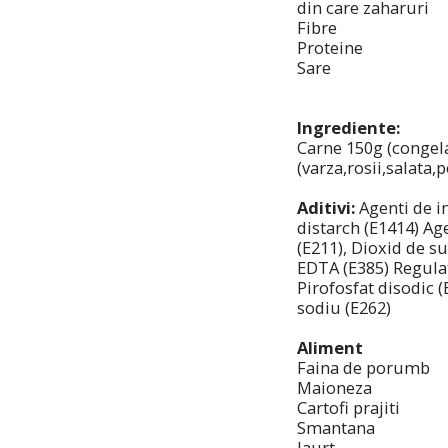
din care zaharuri
Fibre
Proteine
Sare
Ingrediente:
Carne 150g (congela
(varza,rosii,salata,
Aditivi:
Agenti de i
distarch (E1414) Ag
(E211), Dioxid de su
EDTA (E385) Regulato
Pirofosfat disodic (
sodiu (E262)
Aliment
Faina de porumb
Maioneza
Cartofi prajiti
Smantana
Iaurt