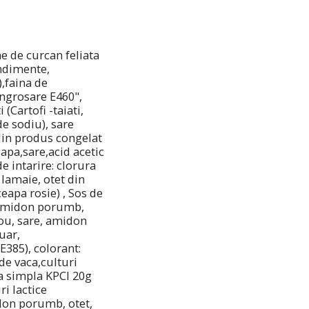
e de curcan feliata
ondimente,
,faina de
ingrosare E460",
(Cartofi -taiati,
 de sodiu), sare
 din produs congelat
,apa,sare,acid acetic
e intarire: clorura
e lamaie, otet din
eapa rosie) , Sos de
, amidon porumb,
 ou, sare, amidon
uar,
E385), colorant:
e vaca,culturi
za simpla KPCI 20g
i lactice
idon porumb, otet,