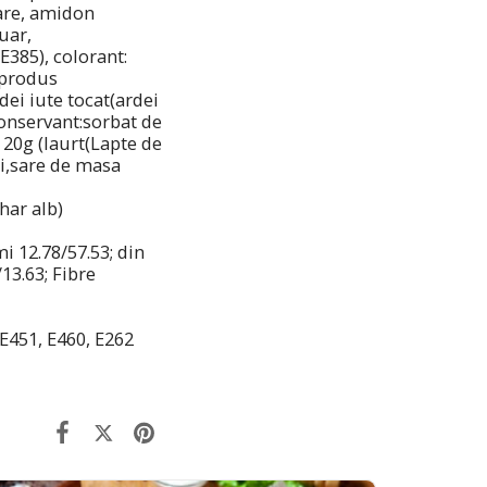
sare, amidon
uar,
E385), colorant:
,produs
ei iute tocat(ardei
conservant:sorbat de
 20g (Iaurt(Lapte de
zi,sare de masa
har alb)
i 12.78/57.53; din
/13.63; Fibre
, E451, E460, E262