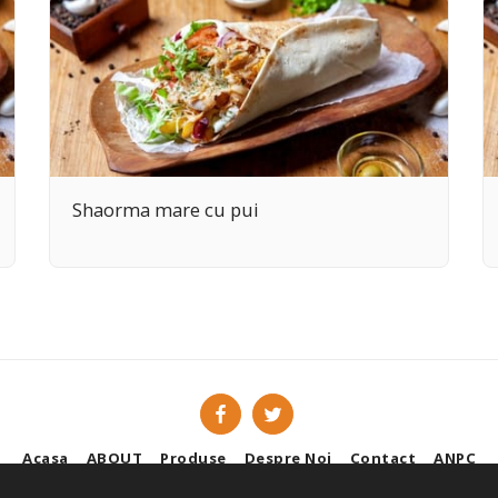
Shaorma mare cu pui
Acasa
ABOUT
Produse
Despre Noi
Contact
ANPC
Copyright © 2026 All rights reserved -
KEBAPCI