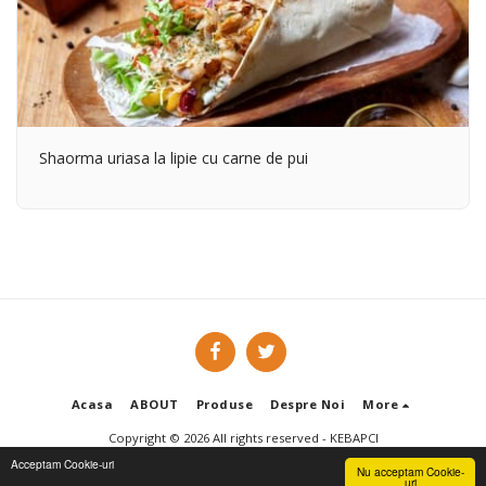
Shaorma uriasa la lipie cu carne de pui
Acasa
ABOUT
Produse
Despre Noi
More
Copyright © 2026 All rights reserved -
KEBAPCI
TERMENI SI CONDIȚII
|
Politica de confidentialitate
Acceptam Cookie-uri
Nu acceptam Cookie-
uri