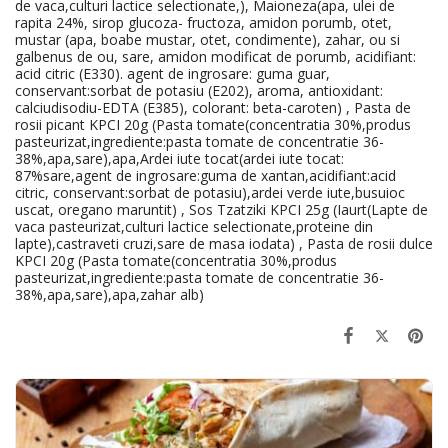
de vaca,culturi lactice selectionate,), Maioneza(apa, ulei de
rapita 24%, sirop glucoza- fructoza, amidon porumb, otet,
mustar (apa, boabe mustar, otet, condimente), zahar, ou si
galbenus de ou, sare, amidon modificat de porumb, acidifiant:
acid citric (E330). agent de ingrosare: guma guar,
conservant:sorbat de potasiu (E202), aroma, antioxidant:
calciudisodiu-EDTA (E385), colorant: beta-caroten) , Pasta de
rosii picant KPCI 20g (Pasta tomate(concentratia 30%,produs
pasteurizat,ingrediente:pasta tomate de concentratie 36-
38%,apa,sare),apa,Ardei iute tocat(ardei iute tocat:
87%sare,agent de ingrosare:guma de xantan,acidifiant:acid
citric, conservant:sorbat de potasiu),ardei verde iute,busuioc
uscat, oregano maruntit) , Sos Tzatziki KPCI 25g (Iaurt(Lapte de
vaca pasteurizat,culturi lactice selectionate,proteine din
lapte),castraveti cruzi,sare de masa iodata) , Pasta de rosii dulce
KPCI 20g (Pasta tomate(concentratia 30%,produs
pasteurizat,ingrediente:pasta tomate de concentratie 36-
38%,apa,sare),apa,zahar alb)