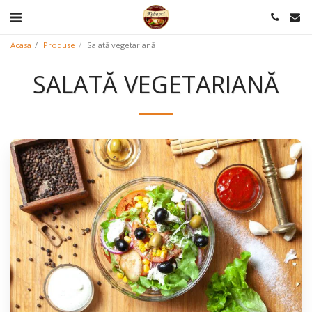
Acasa
Produse
Salată vegetariană
SALATĂ VEGETARIANĂ