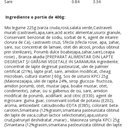
Sare
0.84
3.34
Ingrediente o portie de 400g:
Mix legume 225g (varza cruda,rosii,salata verde,Castraveti
murati (castraveti,apa,sare,acid acetic alimentar,usuroi granule,
Conservant: benzonat de sodiu, sorbat de K, agent de intarire:
clorura de Ca), castraveti cruzi, Sfecla (sfecla rosie, apa, zahar,
sare, suc concentrat de lamaie, otet din alcool, produs obtinut
prin sterilizare), Porumb dulce boabe(apa,zahar,sare),ceapa
rosie) , Branza akadia [PREPARAT ALIMENTAR DIN LAPTE
DEGRESAT ŞI GRÅSIMI VEGETALE IN SARAMURA Ingrediente;
concentrat de lapte degresat pasteurizat, ulei de palmier
certificat (21%), lapte praf, sare, amidon modificat, cheag
microbian, cultură starter.] 60g, Sos de usturoi KPCI 25g
(Maioneza(apa, ulei de rapita 24%, sirop glucoza- fructoza,
amidon porumb, otet, mustar (apa, boabe mustar, otet,
condimente), zahar, ou si galbenus de ou, sare, amidon
modificat de porumb, acidifiant: acid citric (E330). agent de
ingrosare: guma guar, conservant:sorbat de potasiu (E202),
aroma, antioxidant: calciudisodiu-EDTA (E385), colorant: beta-
caroten,Smantana (12%grasim,smantana pasteurizata obtinut
din lapte de vaca,culturi lactice selectionate),apa,usturoi
crud,patrunjel deshidratat ,marar) , Maioneza simpla KPCI 25g
(Smantana (12%grasim,smantana pasteurizata obtinut din lapte