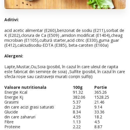
Aditivi:
acid acetic alimentar (E260),benzonat de sodiu (E211),sorbat de
K (E202),clorura de Ca (E509) ,amidon modificat (E1404),cheag
microbian (E1105),cultură starter,acid citric (E330),guma guar
(E412),calciudisodiu-EDTA (E385), beta-caroten (E160a)
Alergeni:
Lapte,Mustar,Ou,Soia (posibil, în cazul în care uleiul de rapita
este fabricat din semințe de soia) ,Sulfite (posibil, în cazul în care
sfecla roșie sau castraveții murati conțin sulfiți)
Valoare nutritionala
100g
Portie
Energie Kcal
91.32
365.26
Energie Kj
382.06
1528.25
Grasimi
5.37
21.46
din care acizi grasi saturati
2.29
9.14
Glucide
8.34
33.36
din care zaharuri
4.55
18.2
Fibre
1.13
4.5
Proteine
2.22
8.87