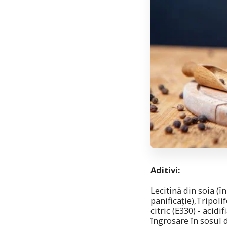
Aditivi:
Lecitină din soia (î
panificație),Tripol
citric (E330) - acid
îngrosare în sosul 