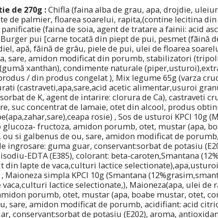
ie de 270g :
Chifla (faina alba de grau, apa, drojdie, uleiur
te de palmier, floarea soarelui, rapita,(contine lecitina din
panificatie (faina de soia, agent de tratare a fainii: acid asc
 Burger pui [carne tocată din piept de pui, pesmet (fãină
diel, apă, făină de grâu, piele de pui, ulei de floarea soare
oia, sare, amidon modificat din porumb, stabilizatori (tripol
(gumă xanthan), condimente naturale (piper,usturoi),extra
produs / din produs congelat ), Mix legume 65g (varza crud
rati (castraveti,apa,sare,acid acetic alimentar,usuroi gran
orbat de K, agent de intarire: clorura de Ca), castraveti cru
are, suc concentrat de lamaie, otet din alcool, produs obtinu
apa,zahar,sare),ceapa rosie) , Sos de usturoi KPCI 10g (M
p glucoza- fructoza, amidon porumb, otet, mustar (apa, bo
 ou si galbenus de ou, sare, amidon modificat de porumb, 
t de ingrosare: guma guar, conservant:sorbat de potasiu (E2
udisodiu-EDTA (E385), colorant: beta-caroten,Smantana (
 din lapte de vaca,culturi lactice selectionate),apa,usturo
) , Maioneza simpla KPCI 10g (Smantana (12%grasim,smant
 vaca,culturi lactice selectionate,), Maioneza(apa, ulei de 
amidon porumb, otet, mustar (apa, boabe mustar, otet, co
u, sare, amidon modificat de porumb, acidifiant: acid citric
r, conservant:sorbat de potasiu (E202), aroma, antioxidan