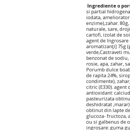
Ingrediente o port
si partial hidrogena
iodata, ameliorator 
enzime),zahar. 80g,
naturale, sare, droj
cartofi, izolat de s
agent de îngrosare 
aromatizanţi] 75g (
verde,Castraveti mu
benzonat de sodiu, s
rosie, apa, zahar, s
Porumb dulce boabe(
de rapita 24%, siro
condimente), zahar,
citric (E330). agen
antioxidant: calci
pasteurizata obtinut
deshidratat ,marar
obtinut din lapte de
glucoza- fructoza, 
ou si galbenus de o
ingrosare: guma gua