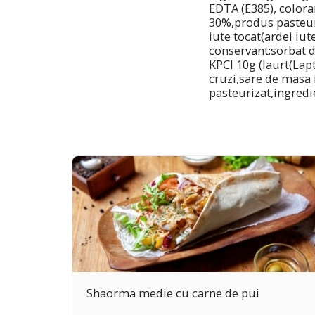
EDTA (E385), colora
30%,produs pasteur
iute tocat(ardei iut
conservant:sorbat d
KPCI 10g (Iaurt(Lapt
cruzi,sare de masa 
pasteurizat,ingredi
Shaorma medie cu carne de pui