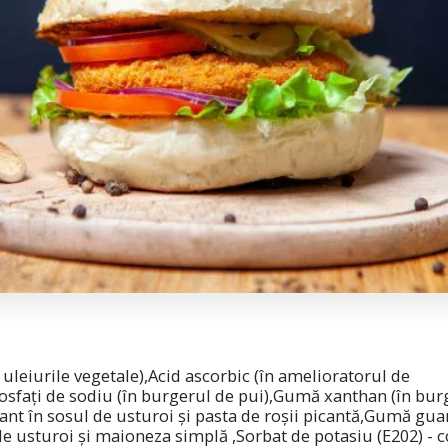
n uleiurile vegetale),Acid ascorbic (în amelioratorul de
ifosfați de sodiu (în burgerul de pui),Gumă xanthan (în bur
ifiant în sosul de usturoi și pasta de roșii picantă,Gumă gua
de usturoi și maioneza simplă ,Sorbat de potasiu (E202) - 