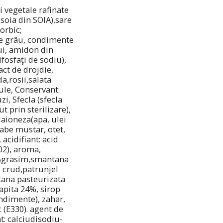
i vegetale rafinate
 soia din SOIA),sare
orbic;
 de grâu, condimente
lui, amidon din
ifosfaţi de sodiu),
ct de drojdie,
a,rosii,salata
ule, Conservant:
zi, Sfecla (sfecla
t prin sterilizare),
aioneza(apa, ulei
abe mustar, otet,
acidifiant: acid
02), aroma,
12%grasim,smantana
i crud,patrunjel
ana pasteurizata
rapita 24%, sirop
ndimente), zahar,
 (E330). agent de
t: calciudisodiu-