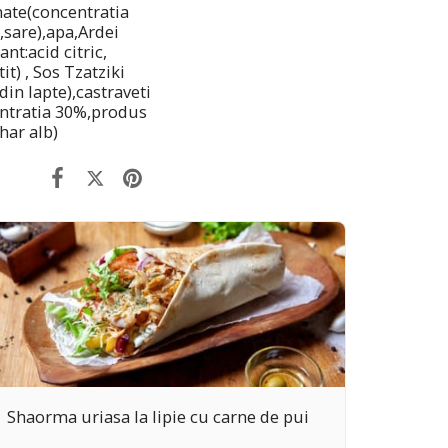
omate(concentratia
sare),apa,Ardei
nt:acid citric,
t) , Sos Tzatziki
din lapte),castraveti
entratia 30%,produs
har alb)
Shaorma uriasa la lipie cu carne de pui