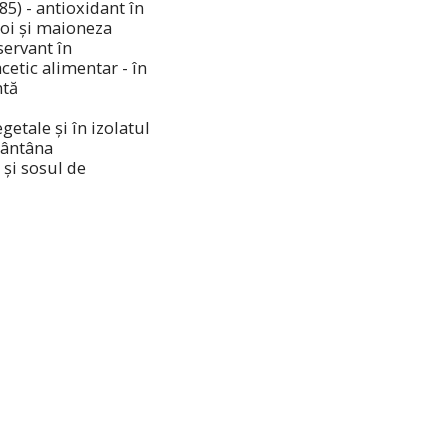
5) - antioxidant în
roi și maioneza
servant în
cetic alimentar - în
ntă
getale și în izolatul
mântâna
 și sosul de