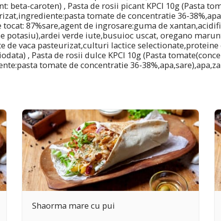
nt: beta-caroten) , Pasta de rosii picant KPCI 10g (Pasta t
izat,ingrediente:pasta tomate de concentratie 36-38%,apa,
e tocat: 87%sare,agent de ingrosare:guma de xantan,acidifia
e potasiu),ardei verde iute,busuioc uscat, oregano marunti
e de vaca pasteurizat,culturi lactice selectionate,proteine 
iodata) , Pasta de rosii dulce KPCI 10g (Pasta tomate(conc
ente:pasta tomate de concentratie 36-38%,apa,sare),apa,za
Shaorma mare cu pui