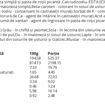
a simplă și pasta de roșii picantă ,Calciudisodiu-EDTA (E38
 maioneza simplă,Beta-caroten - colorant în sosul de ustu
sodiu - conservant în castraveții murați,Sorbat de K - con
lorură de Ca - agent de întărire în castraveții murați,Acid a
Gumă de xantan - agent de îngrosare în pasta de roșii pica
râu - în chiflă și pesmet,Soia - în lecitina din uleiurile ve
l de pui,Ou - în maioneza și sosul de usturoi,Lapte - în s
tul din sosurile de usturoi și tzatziki,Mustar - în maioneza
lă
100g
Porție
194.58
525.37
814.13
2198.15
7.33
19.79
 saturați
1.65
4.45
26.68
72.03
3.34
9.02
0.46
1.24
5.98
16.14
0.92
2.48