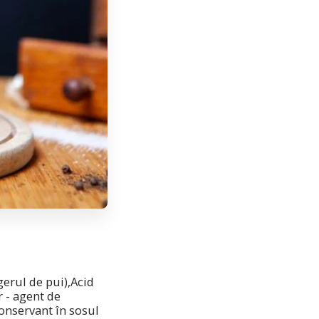
gerul de pui),Acid
r - agent de
conservant în sosul